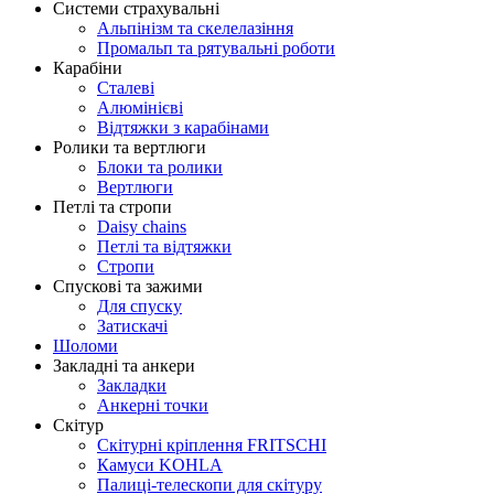
Системи страхувальні
Альпінізм та скелелазіння
Промальп та рятувальні роботи
Карабіни
Сталеві
Алюмінієві
Відтяжки з карабінами
Ролики та вертлюги
Блоки та ролики
Вертлюги
Петлі та стропи
Daisy chains
Петлі та відтяжки
Стропи
Спускові та зажими
Для спуску
Затискачі
Шоломи
Закладні та анкери
Закладки
Анкерні точки
Скітур
Скітурні кріплення FRITSCHI
Камуси KOHLA
Палиці-телескопи для скітуру