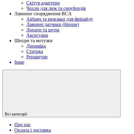
Скітур адаптери
Чохли для лиж та сноубордів
Лавинне спорядження BCA
Airbags та рюкзаки для фрірайду
Лавинні датчики (біпери)
Лопати та щупи
Аксесуари
Шнури та мотузки
Динаміка
Статика
Репшнури
Інше
Всі категорії
Про нас
Оплата і доставка