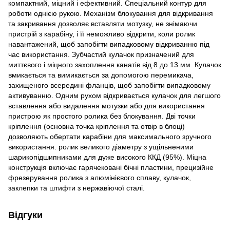
компактний, міцний і ефективний. Спеціальний контур для
роботи однією рукою. Механізм блокування для відкривання
та закривання дозволяє вставляти мотузку, не знімаючи
пристрій з карабіну, і її неможливо відкрити, коли ролик
навантажений, щоб запобігти випадковому відкриванню під
час використання. Зубчастий кулачок призначений для
миттєвого і міцного захоплення канатів від 8 до 13 мм. Кулачок
вмикається та вимикається за допомогою перемикача,
захищеного всередині фланців, щоб запобігти випадковому
активуванню. Одним рухом відкривається кулачок для легшого
вставлення або видалення мотузки або для використання
пристрою як простого ролика без блокування. Дві точки
кріплення (основна точка кріплення та отвір в блоці)
дозволяють обертати карабіни для максимального зручного
використання. ролик великого діаметру з ущільненими
шарикопідшипниками для дуже високого ККД (95%). Міцна
конструкція включає гарячековані бічні пластини, прецизійне
фрезерування ролика з алюмінієвого сплаву, кулачок,
заклепки та штифти з нержавіючої сталі.
Відгуки