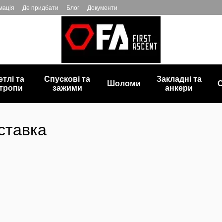
мація
Де придбати
Блог
Документи
етлі та
Спускові та
Закладні та
Шоломи
С
тропи
зажими
анкери
ставка