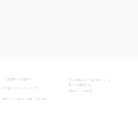
Контактна інформація
+380503835872
Україна, м. Житомир, вул.
Вінницька, 23
Передзвонити вам?
Мапа проїзду
info@firstascent.kyiv.ua