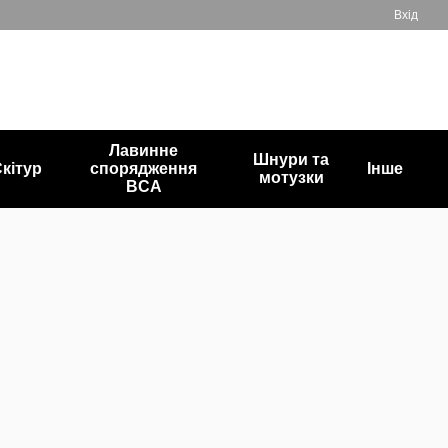
Вхід
+380503835872
Мій кошик
Передзвонити вам?
Лавинне
Шнури та
кітур
спорядження
Інше
мотузки
BCA