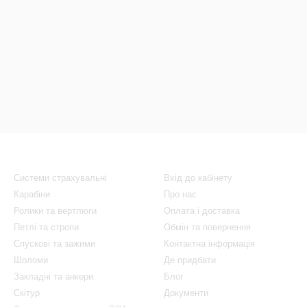
Каталог
Клієнтам
Системи страхувальні
Вхід до кабінету
Карабіни
Про нас
Ролики та вертлюги
Оплата і доставка
Петлі та стропи
Обмін та повернення
Спускові та зажими
Контактна інформація
Шоломи
Де придбати
Закладні та анкери
Блог
Скітур
Документи