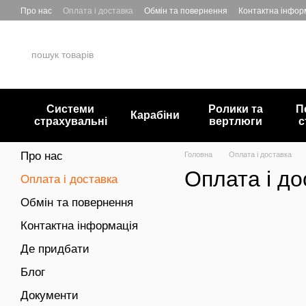
Перейти до основного контенту
Про нас
Оплата і доставка
Обмін та повернення
Контактна інфор
Системи
Ролики та
П
Карабіни
страхувальні
вертлюги
с
Про нас
Головна
Оплата і доставка
Оплата і до
Оплата і доставка
Обмін та повернення
Контактна інформація
Де придбати
Блог
Документи