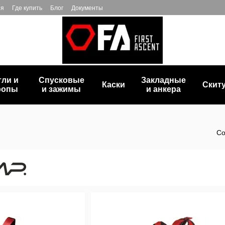
ия
Где купить
Блог
Документы
тли и
Спусковые
Закладные
Каски
Скит
ропы
и зажимы
и анкера
Со