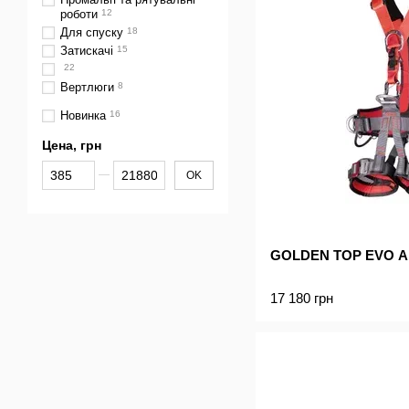
роботи
12
Для спуску
18
Затискачі
15
22
Вертлюги
8
Новинка
16
Цена, грн
От Цена, грн
До Цена, грн
OK
GOLDEN TOP EVO A
17 180 грн