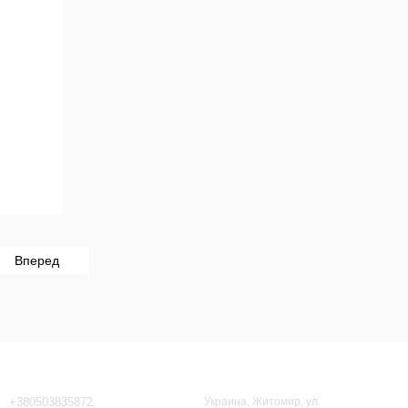
Вперед
Контактная информация
+380503835872
Украина, Житомир, ул.