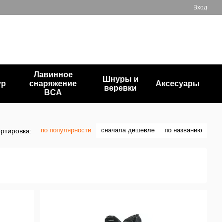
Вход
+380503835872
Мой заказ
Перезвонить вам?
Лавинное
Шнуры и
ур
снаряжение
Аксесуары
веревки
BCA
по популярности
сначала дешевле
по названию
ртировка: