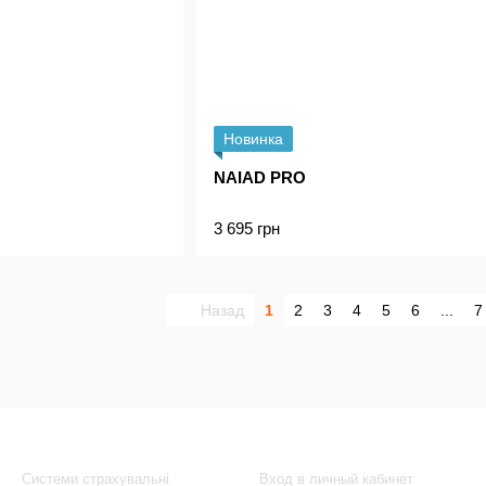
Новинка
NAIAD PRO
3 695 грн
Назад
1
2
3
4
5
6
...
7
Каталог
Клиентам
Системи страхувальні
Вход в личный кабинет