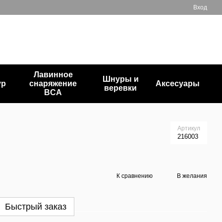
Вход
+380503835872
Мой заказ
Перезвонить вам?
Лавинное
Шнуры и
ур
снаряжение
Аксесуары
веревки
BCA
Артикул
216003
К сравнению
В желания
Быстрый заказ