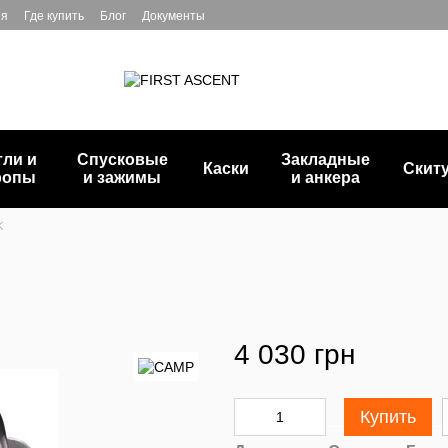
ия
Где купить
Блог
Документы
тли и
Спусковые
Закладные
Каски
Скит
ропы
и зажимы
и анкера
K
4 030 грн
Купить