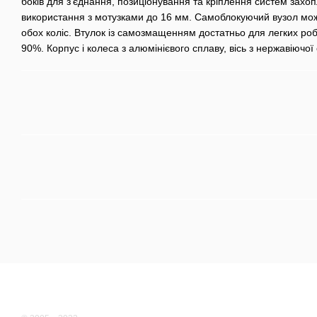
боків для з’єднання, позиціонування та кріплення систем захо
використання з мотузками до 16 мм. Самоблокуючий вузол мож
обох коліс. Втулок із самозмащенням достатньо для легких робі
90%. Корпус і колеса з алюмінієвого сплаву, вісь з нержавіючої 