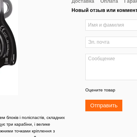
Доставка
Оплата
Гара
Новый отзыв или коммен
Оцените товар
Отправить
 блоків і поліспастів, складних
ує три карабіни, і велике
іжними точками кріплення з