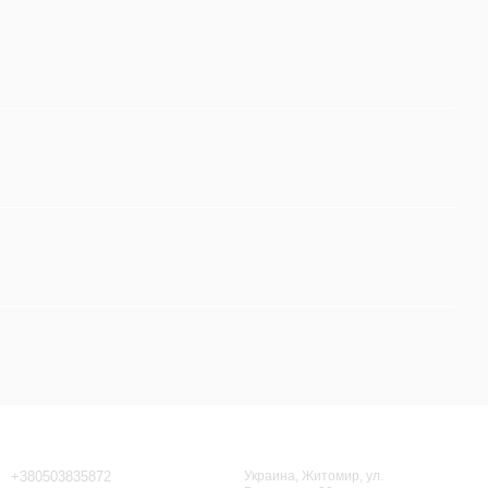
Контактная информация
+380503835872
Украина, Житомир, ул.