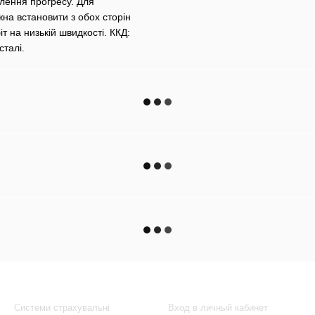
плення прогресу. Для
на встановити з обох сторін
т на низькій швидкості. ККД:
сталі.
Каталог
Клиентам
Системи страхувальні
Вход в личный кабинет