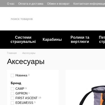
Перейти к основному контенту
О нас
Оплата и доставка
Обмен и возврат
Контактная информац
Системи
Ролики та
Пе
Карабины
страхувальні
вертлюги
ст
Главная
Аксесуары
Аксесуары
Новинка
3
Бренд
CAMP
9
GIPRON
1
FIRST ASCENT
16
EDELWEISS
5