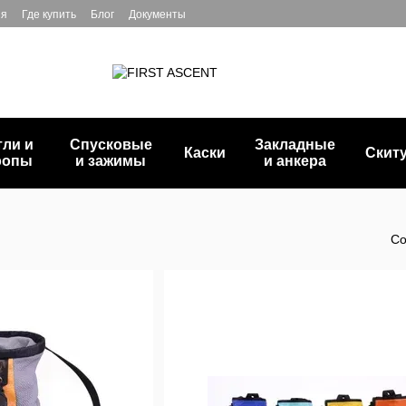
ия
Где купить
Блог
Документы
тли и
Спусковые
Закладные
Каски
Скит
ропы
и зажимы
и анкера
Со