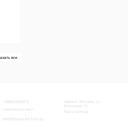
азать все
Контактная информация
+380503835872
Украина, Житомир, ул.
Винницкая, 23
Перезвонить вам?
Карта проезда
info@firstascent.kyiv.ua