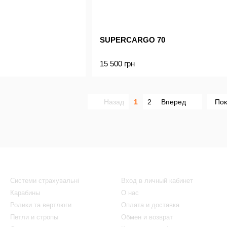
SUPERCARGO 70
15 500 грн
Назад
1
2
Вперед
Пок
Каталог
Клиентам
Системи страхувальні
Вход в личный кабинет
Карабины
О нас
Ролики та вертлюги
Оплата и доставка
Петли и стропы
Обмен и возврат