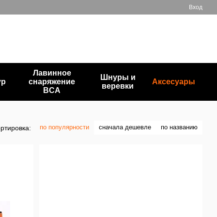
Вход
+380503835872
Мой заказ
Перезвонить вам?
Лавинное
Шнуры и
ур
снаряжение
Аксесуары
веревки
BCA
по популярности
сначала дешевле
по названию
ртировка: