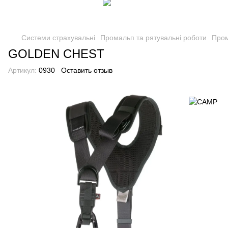
Системи страхувальні
Промальп та рятувальні роботи
Пром
GOLDEN CHEST
Артикул:
0930
Оставить отзыв