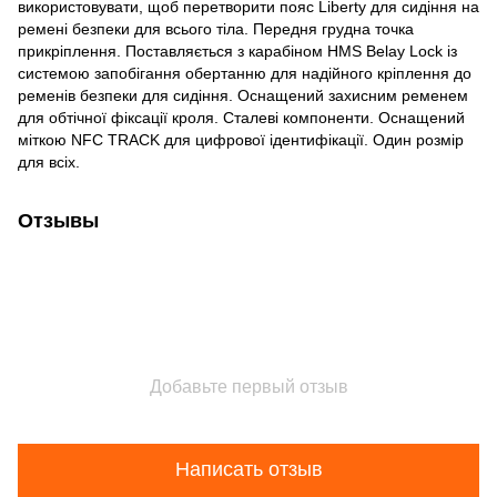
використовувати, щоб перетворити пояс Liberty для сидіння на
ремені безпеки для всього тіла. Передня грудна точка
прикріплення. Поставляється з карабіном HMS Belay Lock із
системою запобігання обертанню для надійного кріплення до
ременів безпеки для сидіння. Оснащений захисним ременем
для обтічної фіксації кроля. Сталеві компоненти. Оснащений
міткою NFC TRACK для цифрової ідентифікації. Один розмір
для всіх.
Отзывы
Добавьте первый отзыв
Написать отзыв