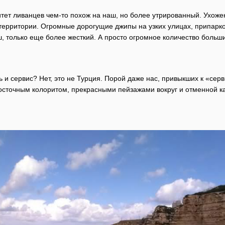
итет ливанцев чем-то похож на наш, но более утрированный. Ухож
 территории. Огромные дорогущие джипы на узких улицах, припарко
ш, только еще более жесткий. А просто огромное количество бол
и сервис? Нет, это не Турция. Порой даже нас, привыкших к «серв
сточным колоритом, прекрасными пейзажами вокруг и отменной ка