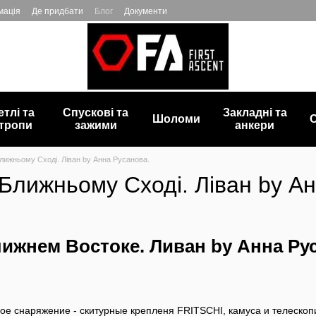
мація
Де придбати
Блог
Документи
етлі та
Спускові та
Закладні та
Шоломи
С
тропи
зажими
анкери
лижньому Сході. Ліван by Анна Русанова.
Ближньому Сході. Ліван by А
лижнем Востоке. Ливан by Анна Ру
ое снаряжение - скитурные крепленя
FRITSCHI
, камуса и телеско