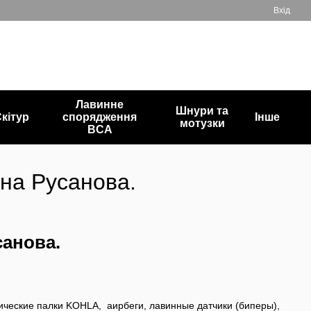
Вхід
+380503835872
Мій кошик
Передзвонити вам?
Лавинне
Шнури та
кітур
спорядження
Інше
мотузки
BCA
нна Русанова.
санова.
пические палки
KOHLA
, аирбеги, лавинные датчики (биперы),