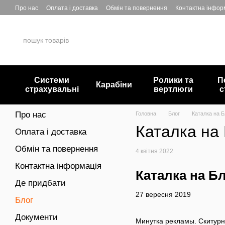
Перейти до основного контенту
Про нас
Оплата і доставка
Обмін та повернення
Контактна інфор
Системи
Ролики та
П
Карабіни
страхувальні
вертлюги
с
Про нас
Головна
Блог
Каталка на Б
Каталка на 
Оплата і доставка
Обмін та повернення
4 квітня 2022
Контактна інформація
Каталка на Б
Де придбати
27 вересня 2019
Блог
Документи
Минутка рекламы. Скитурн