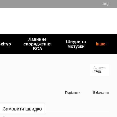
Вхід
+380503835872
Мій кошик
Передзвонити вам?
Лавинне
Шнури та
кітур
спорядження
Інше
мотузки
BCA
Артикул
2790
Порівняти
В бажання
Замовити швидко