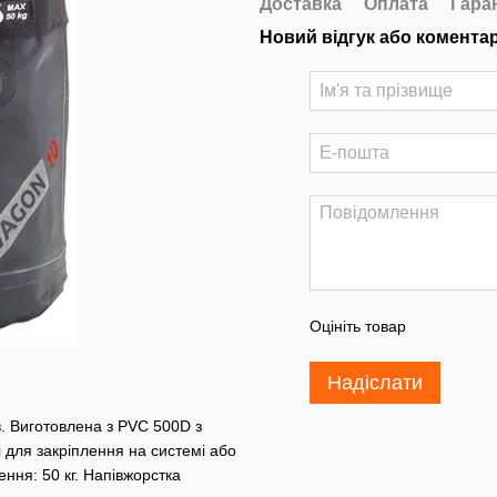
Доставка
Оплата
Гара
Новий відгук або комента
Оцініть товар
Надіслати
. Виготовлена з PVC 500D з
 для закріплення на системі або
ння: 50 кг. Напівжорстка