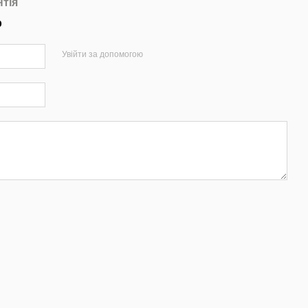
нтія
р
Увійти за допомогою