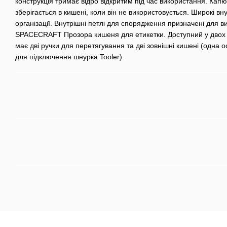
конструкція тримає відро відкритим під час використання. Кап
зберігається в кишені, коли він не використовується. Широкі вн
організації. Внутрішні петлі для спорядження призначені для 
SPACECRAFT Прозора кишеня для етикетки. Доступний у двох розм
має дві ручки для перетягування та дві зовнішні кишені (одна
для підключення шнурка Tooler).