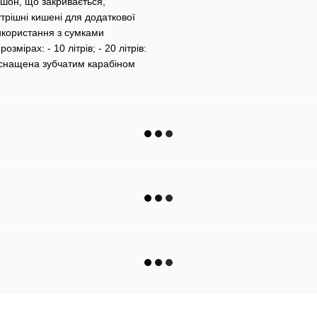
юшон, що закривається,
утрішні кишені для додаткової
використання з сумками
ірах: - 10 літрів; - 20 літрів:
 оснащена зубчатим карабіном