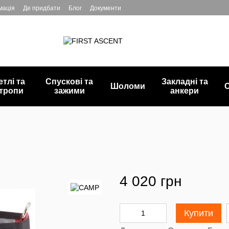
мація
Де придбати
Блог
Документи
етлі та
Спускові та
Закладні та
Шоломи
С
тропи
зажими
анкери
4 020 грн
Купити