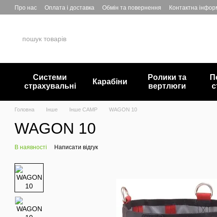
Перейти до основного контенту
Про нас
Оплата і доставка
Обмін та повернення
Контактна інфор
Системи
Ролики та
П
Карабіни
страхувальні
вертлюги
с
Головна
Інше
Інше CAMP
WAGON 10
WAGON 10
В наявності
Написати відгук