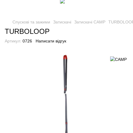
Спускові та зажими
Затискачі
Затискачі CAMP
TURBOLOO
TURBOLOOP
Артикул:
0726
Написати відгук