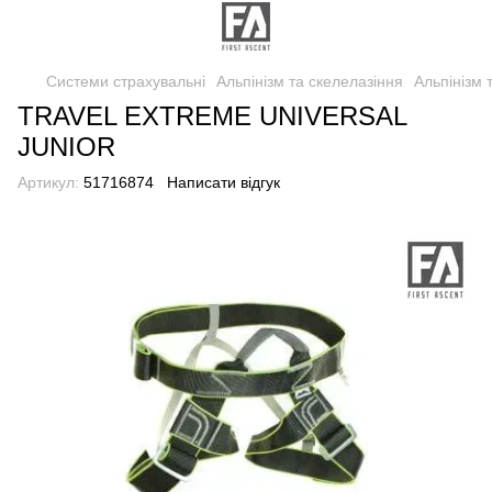
Системи страхувальні
Альпінізм та скелелазіння
Альпінізм
TRAVEL EXTREME UNIVERSAL
JUNIOR
Артикул:
51716874
Написати відгук