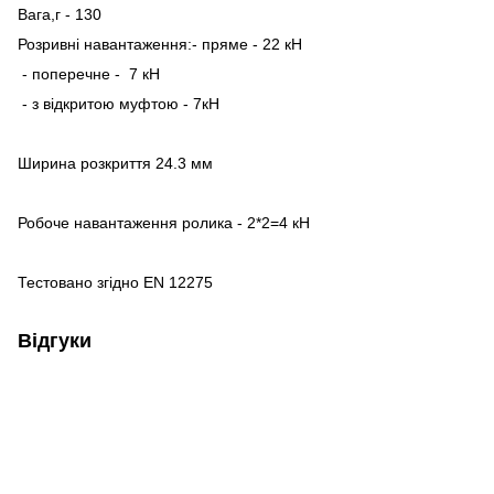
Вага,г - 130
Розривні навантаження:- пряме - 22 кН
- поперечне - 7 кН
- з відкритою муфтою - 7кН
Ширина розкриття 24.3 мм
Робоче навантаження ролика - 2*2=4 кН
Тестовано згідно EN 12275
Відгуки