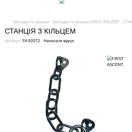
Закладні та анкери
Закладні та анкери FIRST ASCENT
СТА
СТАНЦІЯ З КІЛЬЦЕМ
Артикул:
FA 82072
Написати відгук