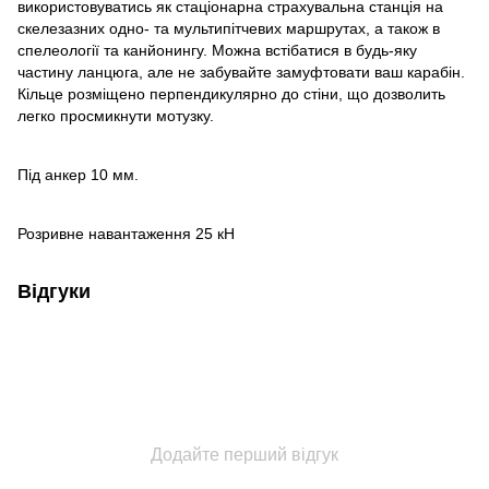
використовуватись як стаціонарна страхувальна станція на
скелезазних одно- та мультипітчевих маршрутах, а також в
спелеології та канйонингу. Можна встібатися в будь-яку
частину ланцюга, але не забувайте замуфтовати ваш карабін.
Кільце розміщено перпендикулярно до стіни, що дозволить
легко просмикнути мотузку.
Під анкер 10 мм.
Розривне навантаження 25 кН
Відгуки
Додайте перший відгук