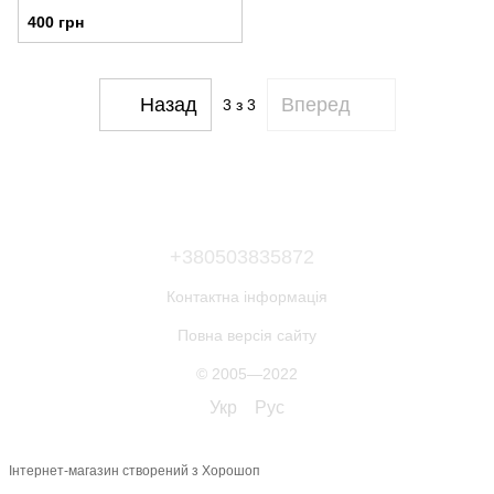
400 грн
Назад
Вперед
3
з 3
+380503835872
Контактна інформація
Повна версія сайту
© 2005—2022
Укр
Рус
Інтернет-магазин створений з Хорошоп