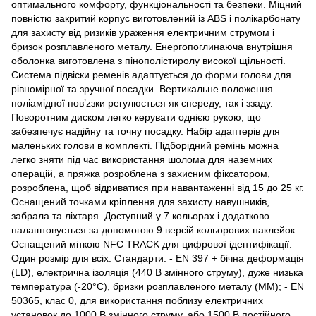
оптимального комфорту, функціональності та безпеки. Міцний
повністю закритий корпус виготовлений із ABS і полікарбонату
для захисту від ризиків ураження електричним струмом і
бризок розплавленого металу. Енергопоглинаюча внутрішня
оболонка виготовлена ​​з пінополістиролу високої щільності.
Система підвіски ременів адаптується до форми голови для
рівномірної та зручної посадки. Вертикальне положення
поліамідної пов’zзки регулюється як спереду, так і ззаду.
Поворотним диском легко керувати однією рукою, що
забезпечує надійну та точну посадку. Набір адаптерів для
маленьких голови в комплекті. Підборідний ремінь можна
легко зняти під час використання шолома для наземних
операцій, а пряжка розроблена з захисним фіксатором,
розроблена, щоб відриватися при навантаженні від 15 до 25 кг.
Оснащений точками кріплення для захисту навушників,
забрала та ліхтаря. Доступний у 7 кольорах і додатково
налаштовується за допомогою 9 версій кольорових наклейок.
Оснащений міткою NFC TRACK для цифрової ідентифікації.
Один розмір для всіх. Стандарти: - EN 397 + бічна деформація
(LD), електрична ізоляція (440 В змінного струму), дуже низька
температура (-20°C), бризки розплавленого металу (MM); - EN
50365, клас 0, для використання поблизу електричних
установок до 1000 В змінного струму. або 1500 В постійного