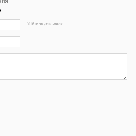
нтія
р
Увійти за допомогою