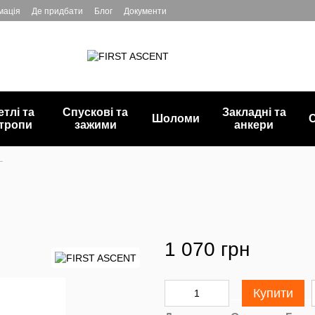
мація
Де придбати
Блог
Документи
етлі та
Спускові та
Закладні та
Шоломи
С
тропи
зажими
анкери
L
1 070 грн
Купити