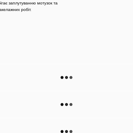
бігає заплутуванню мотузок та
акелажних робіт.