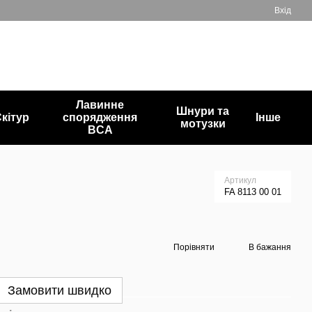
Вхід
+380503835872
Мій кошик
Передзвонити вам?
Лавинне
Шнури та
кітур
спорядження
Інше
мотузки
BCA
Артикул
FA 8113 00 01
Порівняти
В бажання
Замовити швидко