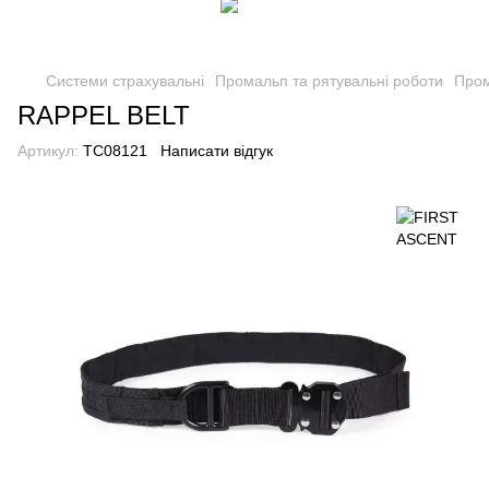
Системи страхувальні
Промальп та рятувальні роботи
Пром
RAPPEL BELT
Артикул:
TC08121
Написати відгук