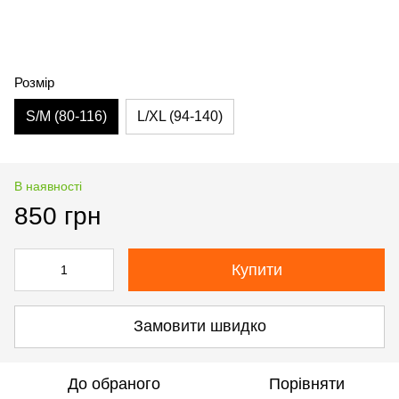
Розмір
S/М (80-116)
L/XL (94-140)
В наявності
850 грн
Купити
Замовити швидко
До обраного
Порівняти