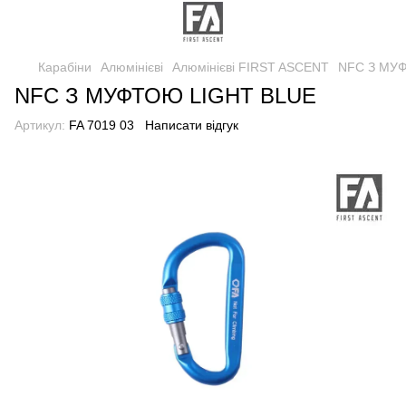
Карабіни
Алюмінієві
Алюмінієві FIRST ASCENT
NFC З МУ
NFC З МУФТОЮ LIGHT BLUE
Артикул:
FA 7019 03
Написати відгук