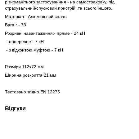
різноманітного застосуванння - на самостраховку, під
страхувальний/спусковий пристрій, та всього іншого.
Матеріал - Алюмінієвий сплав
Вага,г - 73
Розривні навантаження:- пряме - 24 кН
- поперечне - 7 кН
- з відкритою муфтою - 7 кН
Розміри 112х72 мм
Ширина розкриття 21 мм
Тестовано згідно EN 12275
Відгуки