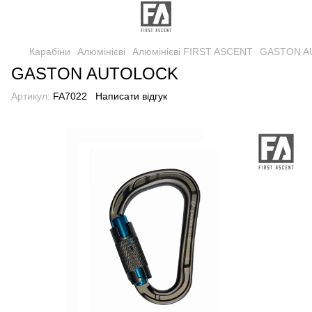
Карабіни
Алюмінієві
Алюмінієві FIRST ASCENT
GASTON A
GASTON AUTOLOCK
Артикул:
FA7022
Написати відгук