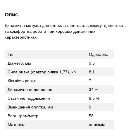
Опис
Динамічна мотузка для скелелазіння та альпінізму. Довговічсть
та комфортна робота при хороших динамічних
характеристиках.
Тип
Одинарна
Діаметр, мм
9,5
Сила ривка (фактор ривка 1,77), kN
8,1
Кількість ривків
7
Динамічне подовження
34 %
Статичне подовження
8.5 %
Зменшення оплітки, мм
0
Вага, грам/метр
58
Матеріал
поліамід