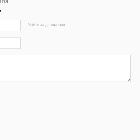
нтія
р
Увійти за допомогою