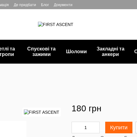
мація
Де придбати
Блог
Документи
етлі та
Спускові та
Закладні та
Шоломи
С
тропи
зажими
анкери
180 грн
Купити