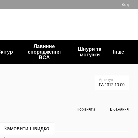
Вхід
+380503835872
Мій кошик
Передзвонити вам?
Лавинне
Шнури та
кітур
спорядження
Інше
мотузки
BCA
Артикул
FA 1312 10 00
Порівняти
В бажання
Замовити швидко