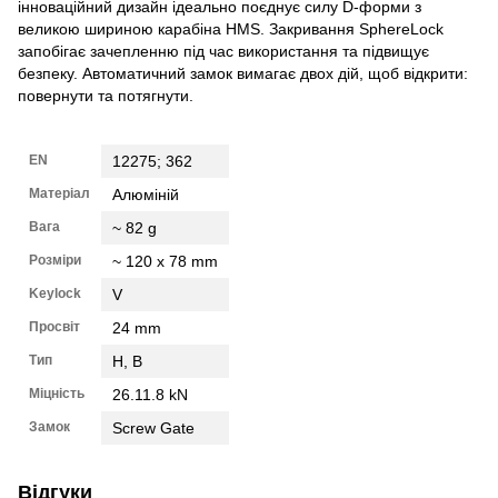
інноваційний дизайн ідеально поєднує силу D-форми з
великою шириною карабіна HMS. Закривання SphereLock
запобігає зачепленню під час використання та підвищує
безпеку. Автоматичний замок вимагає двох дій, щоб відкрити:
повернути та потягнути.
EN
12275; 362
Матеріал
Алюміній
Вага
~ 82 g
Розміри
~ 120 x 78 mm
Keylock
V
Просвіт
24 mm
Тип
H, B
Міцність
26.11.8 kN
Замок
Screw Gate
Відгуки