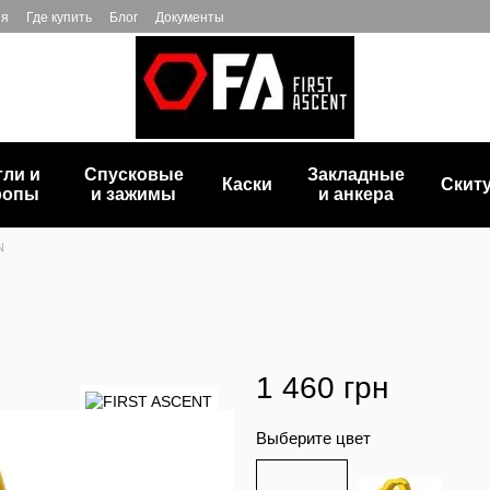
ия
Где купить
Блог
Документы
тли и
Спусковые
Закладные
Каски
Скит
ропы
и зажимы
и анкера
N
1 460 грн
Выберите цвет