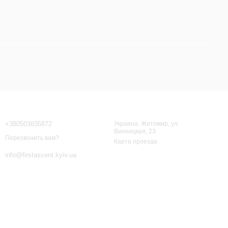
Контактная информация
+380503835872
Украина, Житомир, ул.
Винницкая, 23
Перезвонить вам?
Карта проезда
info@firstascent.kyiv.ua