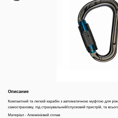
Описание
Компактний та легкий карабін з автоматичною муфтою для різн
самостраховку, під страхувальний/спусковий пристрій, та всьог
Матеріал - Алюмінієвий сплав