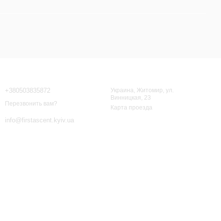
Контактная информация
+380503835872
Украина, Житомир, ул.
Винницкая, 23
Перезвонить вам?
Карта проезда
info@firstascent.kyiv.ua