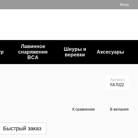
Вход
+380503835872
Мой заказ
Перезвонить вам?
Лавинное
Шнуры и
ур
снаряжение
Аксесуары
веревки
BCA
Артикул
FA7022
К сравнению
В желания
Быстрый заказ