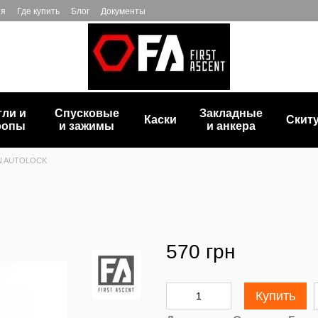
ия
Где купить
Блог
Документы
тли и
Спусковые
Закладные
Каски
Скит
ропы
и зажимы
и анкера
 AUTOLOCK
570 грн
Купить