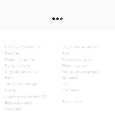
Каталог
Клиентам
Системи страхувальні
Вход в личный кабинет
Карабины
О нас
Ролики та вертлюги
Оплата и доставка
Петли и стропы
Обмен и возврат
Спусковые и зажимы
Контактная информация
Каски
Где купить
Закладные и анкера
Блог
Скитур
Документы
Лавинное снаряжение BCA
Мы в соцсетях
Шнуры и веревки
Аксесуары