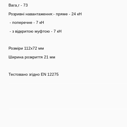
Вага,г - 73
Розривні навантаження:- пряме - 24 кН
- поперечне - 7 кН
- з відкритою муфтою - 7 кН
Розміри 112х72 мм
Ширина розкриття 21 мм
Тестовано згідно EN 12275