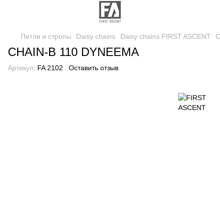
Петли и стропы
Daisy chains
Daisy chains FIRST ASCENT
C
CHAIN-B 110 DYNEEMA
Артикул:
FA 2102
Оставить отзыв