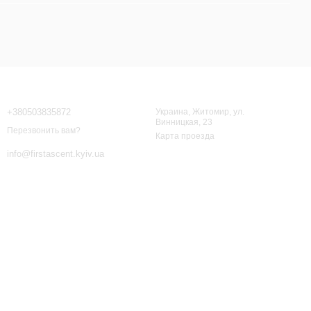
Контактная информация
+380503835872
Украина, Житомир, ул.
Винницкая, 23
Перезвонить вам?
Карта проезда
info@firstascent.kyiv.ua