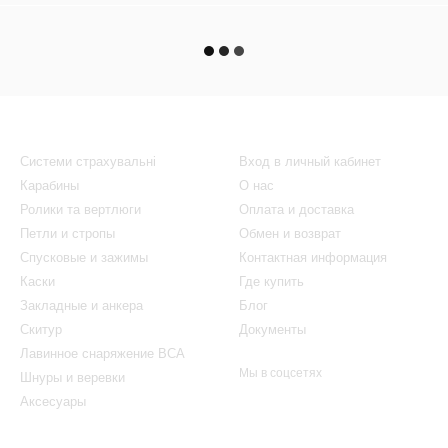
Каталог
Клиентам
Системи страхувальні
Вход в личный кабинет
Карабины
О нас
Ролики та вертлюги
Оплата и доставка
Петли и стропы
Обмен и возврат
Спусковые и зажимы
Контактная информация
Каски
Где купить
Закладные и анкера
Блог
Скитур
Документы
Лавинное снаряжение BCA
Мы в соцсетях
Шнуры и веревки
Аксесуары