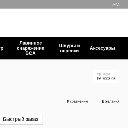
Вход
+380503835872
Мой заказ
Перезвонить вам?
Лавинное
Шнуры и
ур
снаряжение
Аксесуары
веревки
BCA
Артикул
FA 7003 03
К сравнению
В желания
Быстрый заказ