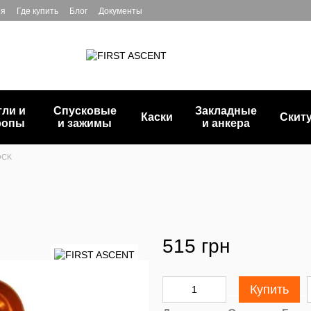
ия
Где купить
Блог
Документы
тли и
Спусковые
Закладные
Каски
Скит
ропы
и зажимы
и анкера
OCK
515 грн
Купить