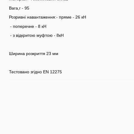
Вага,г - 95
Розривні навантаження:- пряме - 26 кН
- поперечне - 8 кН
- з відкритою муфтою - 8кН
Ширина розкриття 23 мм
Тестовано згідно EN 12275