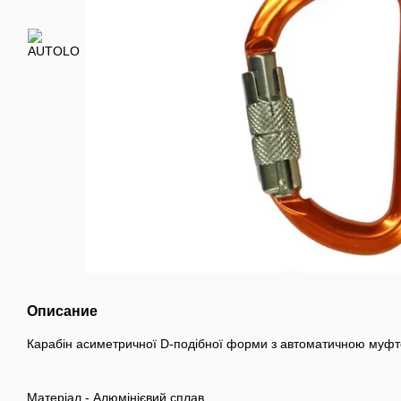
Описание
Карабін асиметричної D-подібної форми з автоматичною муф
Матеріал - Алюмінієвий сплав