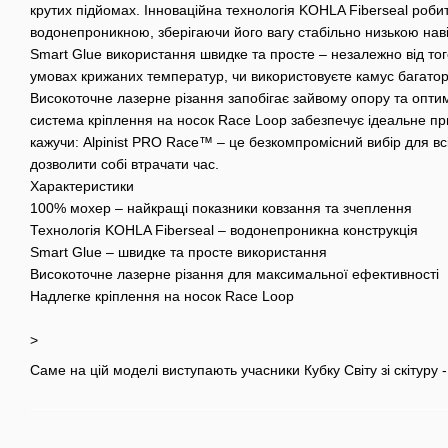
крутих підйомах. Інноваційна технологія KOHLA Fiberseal роби
водонепроникною, зберігаючи його вагу стабільно низькою наві
Smart Glue використання швидке та просте – незалежно від того
умовах крижаних температур, чи використовуєте камус багатора
Високоточне лазерне різання запобігає зайвому опору та оптим
система кріплення на носок Race Loop забезпечує ідеальне п
кажучи: Alpinist PRO Race™ – це безкомпромісний вибір для всі
дозволити собі втрачати час.
Характеристики
100% мохер – найкращі показники ковзання та зчеплення
Технологія KOHLA Fiberseal – водонепроникна конструкція
Smart Glue – швидке та просте використання
Високоточне лазерне різання для максимальної ефективності
Надлегке кріплення на носок Race Loop
>
Саме на цій моделі виступають учасники Кубку Світу зі скітуру -