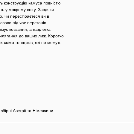
ть конструкцію камуса повністю
ть у мокрому снігу. Завдяки
, чи перестібаєтеся ви в
зово під час перегонів.
ізує ковзання, а надлегка
рилягання до ваших лиж. Коротко
х скімо-гонщиків, які не можуть
 збірні Австрії та Німеччини