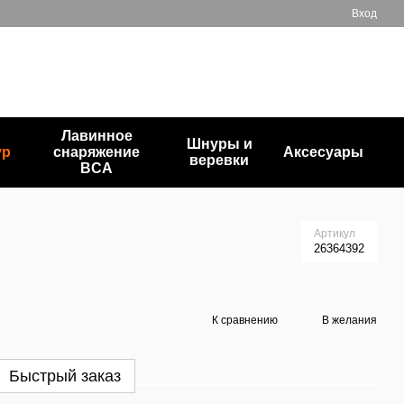
Вход
+380503835872
Мой заказ
Перезвонить вам?
Лавинное
Шнуры и
ур
снаряжение
Аксесуары
веревки
BCA
Артикул
26364392
К сравнению
В желания
Быстрый заказ