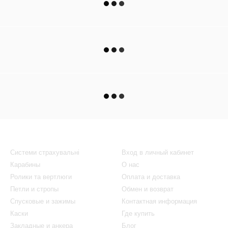
Каталог
Клиентам
Системи страхувальні
Вход в личный кабинет
Карабины
О нас
Ролики та вертлюги
Оплата и доставка
Петли и стропы
Обмен и возврат
Спусковые и зажимы
Контактная информация
Каски
Где купить
Закладные и анкера
Блог