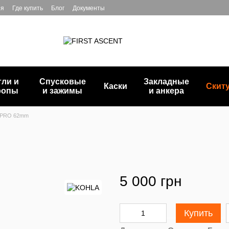
ия
Где купить
Блог
Документы
тли и
Спусковые
Закладные
Каски
Скит
ропы
и зажимы
и анкера
 PRO 62mm
5 000 грн
Купить