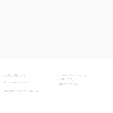
Контактная информация
+380503835872
Украина, Житомир, ул.
Винницкая, 23
Перезвонить вам?
Карта проезда
info@firstascent.kyiv.ua